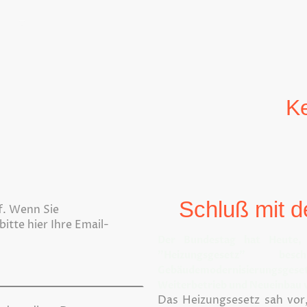
netz
mehrGas/wenigerGas
Haussanierung
Keine Kli
Ke
Schluß mit de
f. Wenn Sie
tte hier Ihre Email-
Der Bundestag hat Heute, 
"Heizungsgesetz" bes
Gebäudemodernisierungsge
Weiterbetrieb und Neueinbau 
Das Heizungsesetz sah vor