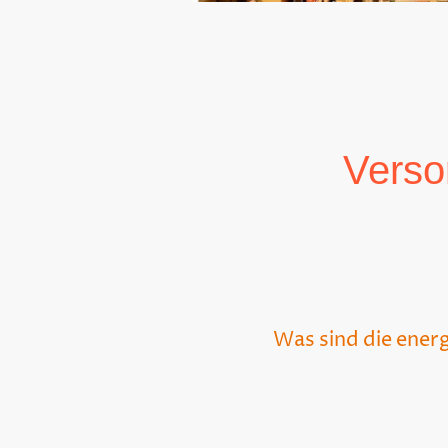
Verso
Was sind die energ
Nach dem Ampel-Aus is
verändern und es –nac
konkreter ist sie dabei
energetischen Sanier