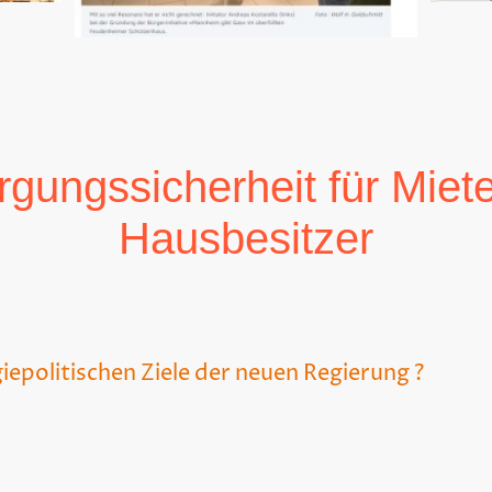
rgungssicherheit für Miet
Hausbesitzer
iepolitischen Ziele der neuen Regierung ?
t das Heizungsgesetz ist wieder ein Thema. Die CDU will
h eigener Aussage – technologieoffener und weniger kompl
 allerdings noch nicht. Es darf niemand, weder direkt noch 
ung seines Hauses gezwungen werden. Der Zwang zu 65% 