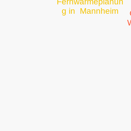
Fernwärmeplanun
g in Mannheim
W
E
60% der Wohnungen in
e
Mannheim werden mit
f
Fernwärme versorgt. In den
b
nächsten 10 Jahren ist
s
bestenfalls eine Steigerung
G
von 10% möglich. Nachteil:
N
die Monopolsituation. Die
G
MVV erhöht die Preise schon
N
jetzt. Kein
e
Lieferantenwechsel möglich.
N
Für die Anderen bleibt
d
faktisch die Wärmepumpe,
auch wenn Ihre Häuser nicht