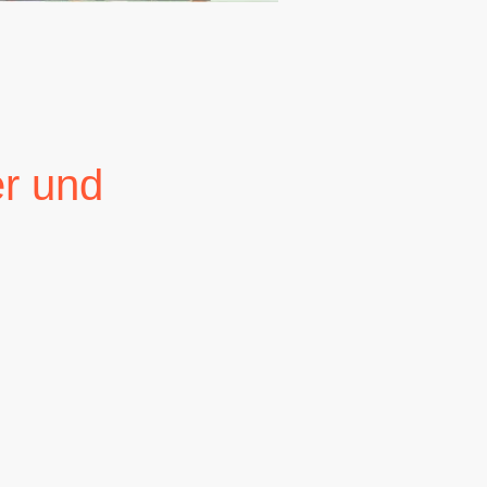
er und
 das Gesetz wieder
iziert machen. Viel
indirekt zur
erneuerbar Heizen