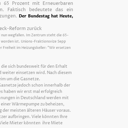
zu 65 Prozent mit Erneuerbaren
n. Faktisch bedeutete das ein
izungen.
Der Bundestag hat Heute,
beck-Reform zurück
 nun wegfallen. Im Zentrum steht die 65-
n worden ist. Unions-Fraktionsvize Sepp
 Freiheit im Heizungskeller: "Wir ersetzen
, die sich bundesweit für den Erhalt
d weiter einsetzen wird. Nach diesem
.
eim um die Gasnetze
asnetze jedoch schon innerhalb der
s haben wir erst mal erfolgreich
ohnungen in Deutschland werden mit
so einer Wärmepumpe zu beheizen,
g der meisten älteren Häuser voraus.
zer aufbringen. Viele könnten Ihre
 Viele Mieter könnten ihre Miete