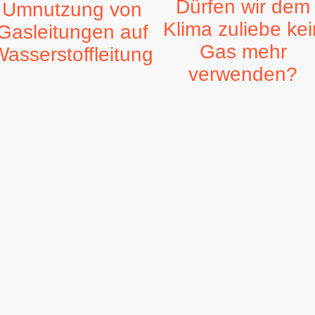
Dürfen wir dem
Umnutzung von
Klima zuliebe kei
Gasleitungen auf
Gas mehr
asserstoffleitung
verwenden?
Wenn Deutschland auf Gas
in Wasserstoffnetz soll
verzichtet, um das Klima
ntstehen. Wer kein Geld hat
positiv zu beeinflussen, so
ür ein neues Netz, der
hat dies nicht den geringste
ediehnt sich an dem, was
Effekt. Öl oder Gas wird fü
chon herumliegt, dem
einen Weltmarkt produziert
asnetz. 80% des neuen
Wenn Deutschland auf Gas
etzes sollen aus dem
verzichtet, sinkt vielleicht d
asnetz kommen.Die MVV-
Gaspreis, aber es treten
etzbetreiber erhoffen sich
sofort andere Länder an
in lukratives Geschäft durch
unsere Stelle. Die in Umlauf
etzausbau und opfern gern
gebrachte Gasmenge wird
afür unser Gasnetz.
nicht sinken. Dies beweist