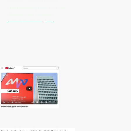
erhalten, müssen bei der
Stadtwerbung nichts für die
Plakatierung bezahlen.
Artikel der Rheinpfalz