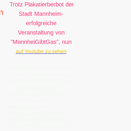
Trotz Plakatierberbot der
n
Stadt Mannheim-
erfolgreiche
Veranstaltung von
"MannheiGibtGas", nun
auf Youtube zu sehen
n
Bürgerinitiativen wird ab sofort
r
das Recht auf freie Plakatierung
.
verweigert . Am Dienstag, den
2.2.2026 beantragte die
er
Anwaltskanzlei Dr. Lipinski in
einem Eilantrag beim
Verwaltungsgericht , er wurde
leider abgelehnt. Gerade die
Parteien, die Steuergelder für
Ihre Werbefeldzüge vom Staat