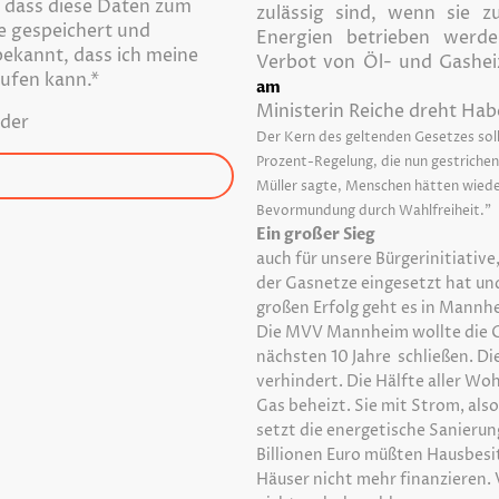
, dass diese Daten zum
zulässig sind, wenn sie 
 gespeichert und
Energien betrieben werde
bekannt, dass ich meine
Verbot von Öl- und Gashe
rufen kann.
*
am
Ministerin Reiche dreht Ha
lder
Der Kern des geltenden Gesetzes soll
Prozent-Regelung, die nun gestriche
d
Müller sagte, Menschen hätten wieder
Bevormundung durch Wahlfreiheit."
Ein großer Sieg
auch für unsere Bürgerinitiative
der Gasnetze eingesetzt hat un
großen Erfolg geht es in Mannh
Die MVV Mannheim wollte die G
nächsten 10 Jahre schließen. Die
verhindert. Die Hälfte aller W
Gas beheizt. Sie mit Strom, al
setzt die energetische Sanierun
Billionen Euro müßten Hausbesit
Häuser nicht mehr finanzieren.