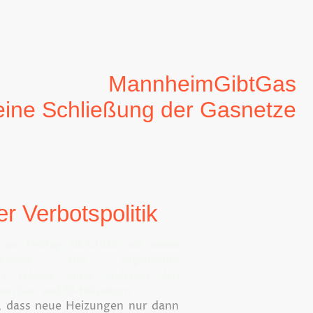
mavorteile
Medien
Koalitionsverhandlungen 2025
MannheimGibtGas
ine Schließung der Gasnetze
r Verbotspolitik
am Freitag 10.7.2026 ein neues
chlossen. Das sogenannte
setz erlaubt unter anderem den
von Gas- und Öl-Heizungen
, dass neue Heizungen nur dann